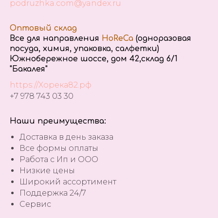
podruzhka.com@yandex.ru
Оптовый склад
Все для направления
HoReCa
(одноразовая
посуда, химия, упаковка, салфетки)
Южнобережное шоссе, дом 42,склад 6/1
"Бакалея"
https://Хорека82.рф
+7 978 743 03 30
Наши преимущества:
Доставка в день заказа
Все формы оплаты
Работа с Ип и ООО
Низкие цены
Широкий ассортимент
Поддержка 24/7
Сервис