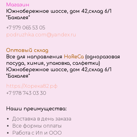
Магазин
Южнобережное шоссе, дом 42,склад 6/1
"Бакалея"
+7 979 065 53 05
podruzhka.com@yandex.ru
Оптовый склад
Все для направления
HoReCa
(одноразовая
посуда, химия, упаковка, салфетки)
Южнобережное шоссе, дом 42,склад 6/1
"Бакалея"
https://Хорека82.рф
+7 978 743 03 30
Наши преимущества:
Доставка в день заказа
Все формы оплаты
Работа с Ип и ООО