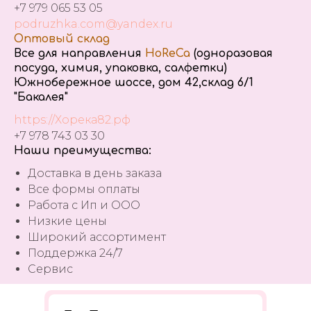
+7 979 065 53 05
podruzhka.com@yandex.ru
Оптовый склад
Все для направления
HoReCa
(одноразовая
посуда, химия, упаковка, салфетки)
Южнобережное шоссе, дом 42,склад 6/1
"Бакалея"
https://Хорека82.рф
+7 978 743 03 30
Наши преимущества:
Доставка в день заказа
Все формы оплаты
Работа с Ип и ООО
Низкие цены
Широкий ассортимент
Поддержка 24/7
Сервис