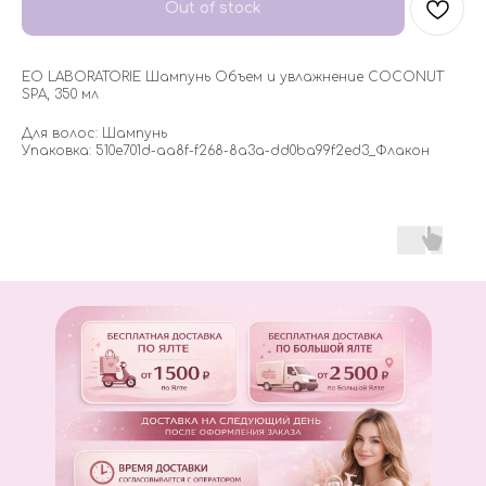
Out of stock
EO LABORATORIE Шампунь Объем и увлажнение COCONUT
SPA, 350 мл
Для волос: Шампунь
Упаковка: 510e701d-aa8f-f268-8a3a-dd0ba99f2ed3_Флакон