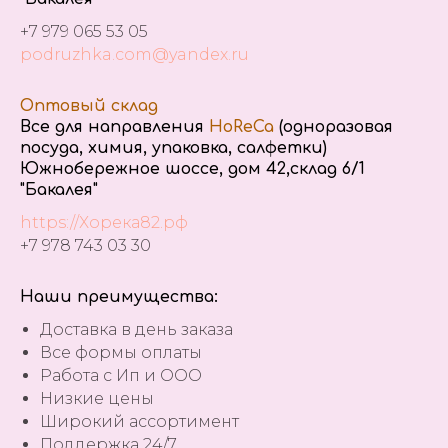
+7 979 065 53 05
podruzhka.com@yandex.ru
Оптовый склад
Все для направления
HoReCa
(одноразовая
посуда, химия, упаковка, салфетки)
Южнобережное шоссе, дом 42,склад 6/1
"Бакалея"
https://Хорека82.рф
+7 978 743 03 30
Наши преимущества:
Доставка в день заказа
Все формы оплаты
Работа с Ип и ООО
Низкие цены
Широкий ассортимент
Поддержка 24/7