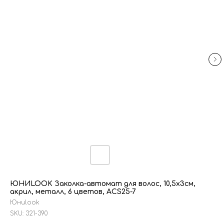
ЮНИLOOK Заколка-автомат для волос, 10,5х3см,
акрил, металл, 6 цветов, ACS25-7
Юниlook
SKU:
321-390