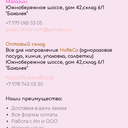
Магазин
Южнобережное шоссе, дом 42,склад 6/1
"Бакалея"
+7 979 065 53 05
podruzhka.com@yandex.ru
Оптовый склад
Все для направления
HoReCa
(одноразовая
посуда, химия, упаковка, салфетки)
Южнобережное шоссе, дом 42,склад 6/1
"Бакалея"
https://Хорека82.рф
+7 978 743 03 30
Наши преимущества:
Доставка в день заказа
Все формы оплаты
Работа с Ип и ООО
Низкие цены