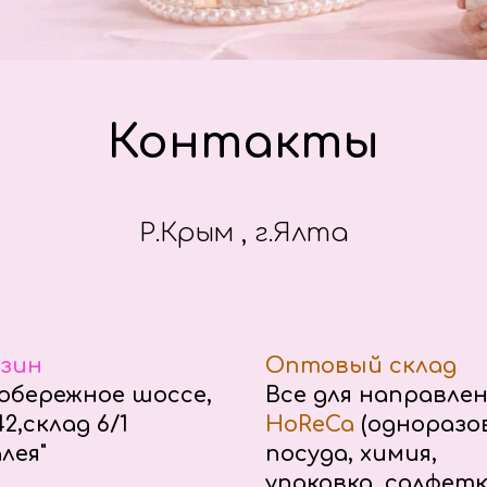
Контакты
Р.Крым , г.Ялта
зин
Оптовый склад
бережное шоссе,
Все для направле
2,склад 6/1
HoReCa
(одноразо
лея"
посуда, химия,
упаковка, салфетк