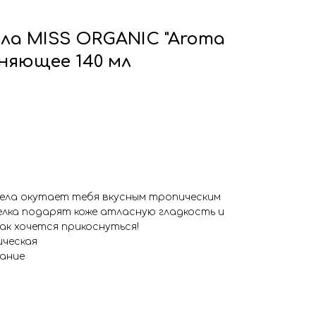
ла MISS ORGANIC "Aroma
жняющее 140 мл
ела окутает тебя вкусным тропическим
лка подарят коже атласную гладкость и
так хочется прикоснуться!
ическая
тание