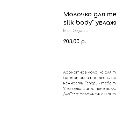
Молочко для те
silk body" увла
Miss Organic
203,00
р.
Купить
Ароматное молочко для т
ароматом, а протеины ше
нежность. Теперь к тебе 
Упаковка: Банка неметалл
ДляТела: Увлажнение и пи