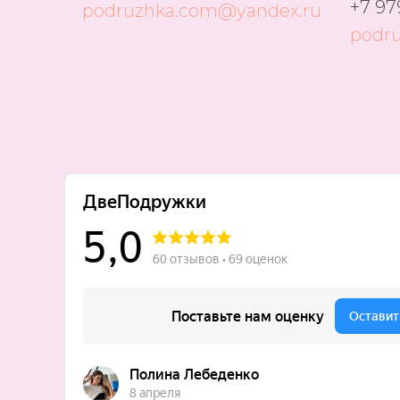
+7 97
podruzhka.com@yandex.ru
podr