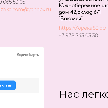
9 065 53 05
Южнобережное шо
uzhka.com@yandex.ru
дом 42,склад 6/1
"Бакалея"
https://Хорека82.рф
+7 978 743 03 30
Нас легко