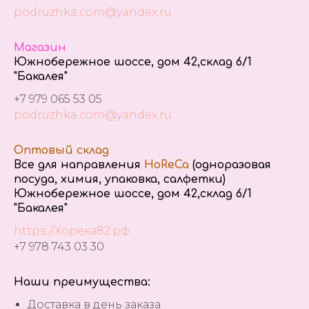
podruzhka.com@yandex.ru
Магазин
Южнобережное шоссе, дом 42,склад 6/1
"Бакалея"
+7 979 065 53 05
podruzhka.com@yandex.ru
Оптовый склад
Все для направления
HoReCa
(одноразовая
посуда, химия, упаковка, салфетки)
Южнобережное шоссе, дом 42,склад 6/1
"Бакалея"
https://Хорека82.рф
+7 978 743 03 30
Наши преимущества:
Доставка в день заказа