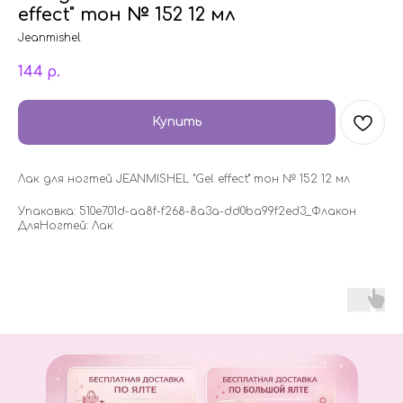
effect" тон № 152 12 мл
Jeanmishel
144
р.
Купить
Лак для ногтей JEANMISHEL "Gel effect" тон № 152 12 мл
Упаковка: 510e701d-aa8f-f268-8a3a-dd0ba99f2ed3_Флакон
ДляНогтей: Лак