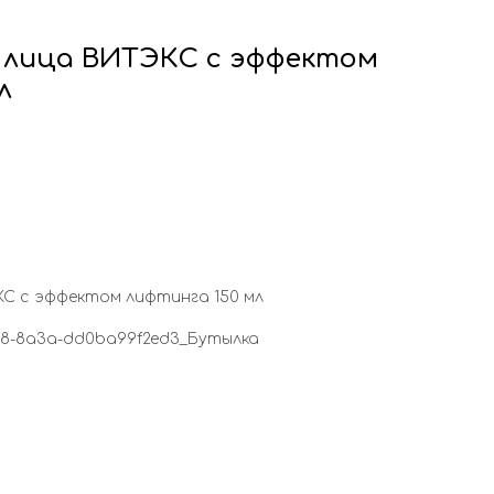
я лица ВИТЭКС с эффектом
л
КС с эффектом лифтинга 150 мл
268-8a3a-dd0ba99f2ed3_Бутылка
ы