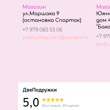
Магазин
Мага
ул.Маршака 9
Южно
(остановка Спартак)
дом 4
"Бака
+7 979 065 53 06
+7 97
podruzhka.com@yandex.ru
podr