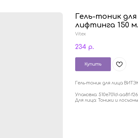
Гель-тоник дл
лифтинга 150 м
Vitex
234
р.
Купить
Гель-тоник для лица ВИТЭ
Упаковка: 510e701d-aa8f-f
Для лица: Тоники и лосьон