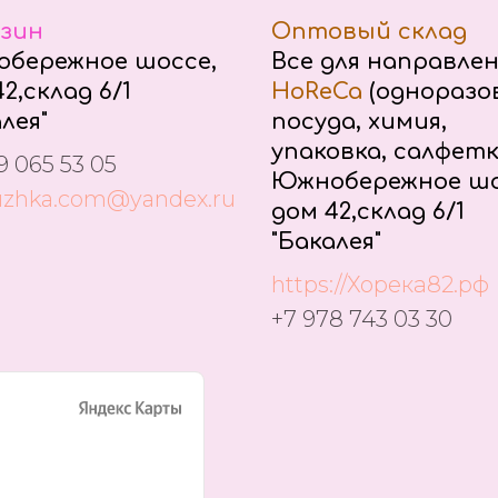
зин
Оптовый склад
бережное шоссе,
Все для направле
2,склад 6/1
HoReCa
(одноразо
лея"
посуда, химия,
упаковка, салфетк
9 065 53 05
Южнобережное шо
uzhka.com@yandex.ru
дом 42,склад 6/1
"Бакалея"
https://Хорека82.рф
+7 978 743 03 30