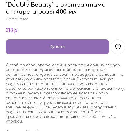
"Double Beauty" с экстрактами
инжира и розы 400 мл
Compliment
313
р.
Купить
Скраб со сладковато-свежим ароматом сочных плодов
инжира с легким привкусом чайной розы подарит
истинное наслаждение во время процедуры и оставит на
коже легкую дымку аромата после. Экстракт инжира,
содержащий энзим фицин и множество витаминов и
органических кислот, отлично обновляет и очищает кожу,
а также питает и разглаживает ее. Розовое масло
стимулирует выработку коллагена, повышает
эластичность и упругость кожи, восстанавливает
защитные функции, снижает шелушения и раздражения,
подтягивает и выравнивает рельеф кожи. После
применения скраба кожа становится мягкой, нежной и
упругой.