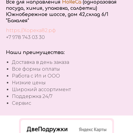
Все для направления
HoReCa
(одноразовая
посуда, химия, упаковка, салфетки)
Южнобережное шоссе, дом 42,склад 6/1
"Бакалея"
https://Хорека82.рф
+7 978 743 03 30
Наши преимущества:
Доставка в день заказа
Все формы оплаты
Работа с Ип и ООО
Низкие цены
Широкий ассортимент
Поддержка 24/7
Сервис