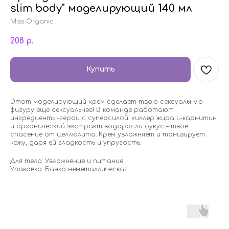
slim body" моделирующий 140 мл
Miss Organic
208
р.
Купить
Этот моделирующий крем сделает твою сексуальную
фигуру еще сексуальнее! В команде работают
ингредиенты-герои с суперсилой: киллер жира L-карнитин
и органический экстракт водоросли фукус – твое
спасение от целлюлита. Крем увлажняет и тонизирует
кожу, даря ей гладкость и упругость.
Для тела: Увлажнение и питание
Упаковка: Банка неметаллическая