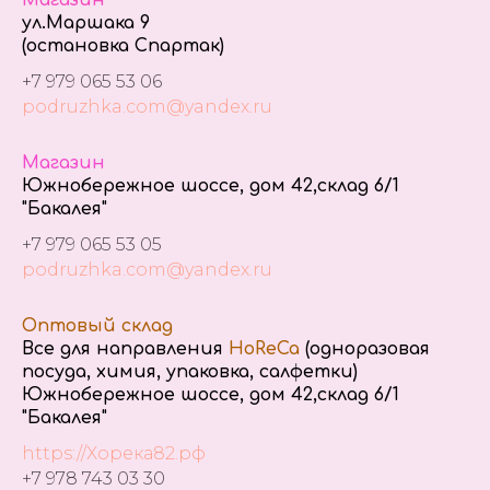
ул.Маршака 9
(остановка Спартак)
+7 979 065 53 06
podruzhka.com@yandex.ru
Магазин
Южнобережное шоссе, дом 42,склад 6/1
"Бакалея"
+7 979 065 53 05
podruzhka.com@yandex.ru
Оптовый склад
Все для направления
HoReCa
(одноразовая
посуда, химия, упаковка, салфетки)
Южнобережное шоссе, дом 42,склад 6/1
"Бакалея"
https://Хорека82.рф
+7 978 743 03 30