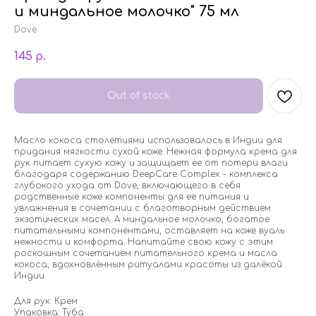
и миндальное молочко" 75 мл
Dove
145
р.
Out of stock
Масло кокоса столетиями использовалось в Индии для
придания мягкости сухой коже. Нежная формула крема для
рук питает сухую кожу и защищает ее от потери влаги
благодаря содержанию DeepCare Complex - комплекса
глубокого ухода от Dove, включающего в себя
родственные коже компоненты для ее питания и
увлажнения в сочетании с благотворным действием
экзотических масел. А миндальное молочко, богатое
питательными компонентами, оставляет на коже вуаль
нежности и комфорта. Напитайте свою кожу с этим
роскошным сочетанием питательного крема и масла
кокоса, вдохновлённым ритуалами красоты из далёкой
Индии.
Для рук: Крем
Упаковка: Туба