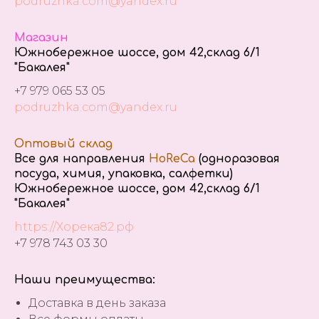
podruzhka.com@yandex.ru
Магазин
Южнобережное шоссе, дом 42,склад 6/1
"Бакалея"
+7 979 065 53 05
podruzhka.com@yandex.ru
Оптовый склад
Все для направления
HoReCa
(одноразовая
посуда, химия, упаковка, салфетки)
Южнобережное шоссе, дом 42,склад 6/1
"Бакалея"
https://Хорека82.рф
+7 978 743 03 30
Наши преимущества:
Доставка в день заказа