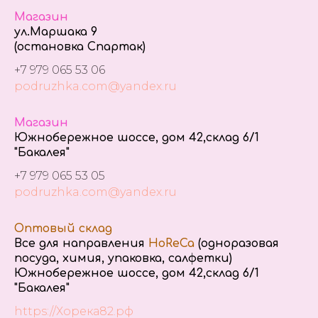
Магазин
ул.Маршака 9
(остановка Спартак)
+7 979 065 53 06
podruzhka.com@yandex.ru
Магазин
Южнобережное шоссе, дом 42,склад 6/1
"Бакалея"
+7 979 065 53 05
podruzhka.com@yandex.ru
Оптовый склад
Все для направления
HoReCa
(одноразовая
посуда, химия, упаковка, салфетки)
Южнобережное шоссе, дом 42,склад 6/1
"Бакалея"
https://Хорека82.рф