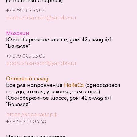
(остановка Спартак)
+7 979 065 53 06
podruzhka.com@yandex.ru
Магазин
Южнобережное шоссе, дом 42,склад 6/1
"Бакалея"
+7 979 065 53 05
podruzhka.com@yandex.ru
Оптовый склад
Все для направления
HoReCa
(одноразовая
посуда, химия, упаковка, салфетки)
Южнобережное шоссе, дом 42,склад 6/1
"Бакалея"
https://Хорека82.рф
+7 978 743 03 30