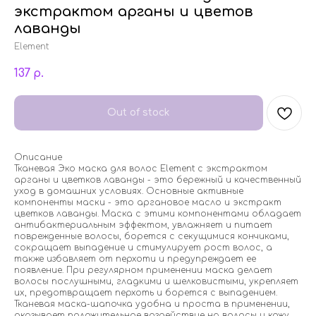
экстрактом арганы и цветов
лаванды
Element
137
р.
Out of stock
Описание
Тканевая Эко маска для волос Element с экстрактом
арганы и цветков лаванды - это бережный и качественный
уход в домашних условиях. Основные активные
компоненты маски - это аргановое масло и экстракт
цветков лаванды. Маска с этими компонентами обладает
антибактериальным эффектом, увлажняет и питает
поврежденные волосы, борется с секущимися кончиками,
сокращает выпадение и стимулирует рост волос, а
также избавляет от перхоти и предупреждает ее
появление. При регулярном применении маска делает
волосы послушными, гладкими и шелковистыми, укрепляет
их, предотвращает перхоть и борется с выпадением.
Тканевая маска-шапочка удобна и проста в применении,
оказывает положительное воздействие на волосы и кожу