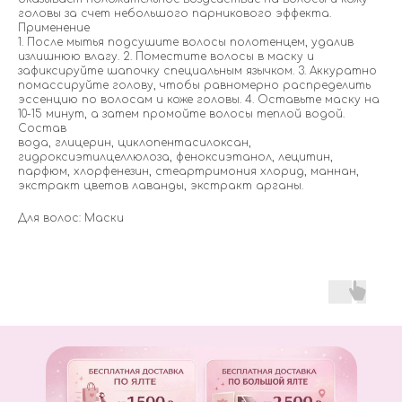
головы за счет небольшого парникового эффекта.
Применение
1. После мытья подсушите волосы полотенцем, удалив
излишнюю влагу. 2. Поместите волосы в маску и
зафиксируйте шапочку специальным язычком. 3. Аккуратно
помассируйте голову, чтобы равномерно распределить
эссенцию по волосам и коже головы. 4. Оставьте маску на
10-15 минут, а затем промойте волосы теплой водой.
Состав
вода, глицерин, циклопентасилоксан,
гидроксиэтилцеллюлоза, феноксиэтанол, лецитин,
парфюм, хлорфенезин, стеартримония хлорид, маннан,
экстракт цветов лаванды, экстракт арганы.
Для волос: Маски