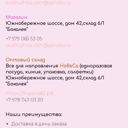
podruzhka.com@yandex.ru
Магазин
Южнобережное шоссе, дом 42,склад 6/1
"Бакалея"
+7 979 065 53 05
podruzhka.com@yandex.ru
Оптовый склад
Все для направления
HoReCa
(одноразовая
посуда, химия, упаковка, салфетки)
Южнобережное шоссе, дом 42,склад 6/1
"Бакалея"
https://Хорека82.рф
+7 978 743 03 30
Наши преимущества:
Доставка в день заказа