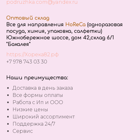
podruzhka.com@yandex.ru
Оптовый склад
Все для направления
HoReCa
(одноразовая
посуда, химия, упаковка, салфетки)
Южнобережное шоссе, дом 42,склад 6/1
"Бакалея"
https://Хорека82.рф
+7 978 743 03 30
Наши преимущества:
Доставка в день заказа
Все формы оплаты
Работа с Ип и ООО
Низкие цены
Широкий ассортимент
Поддержка 24/7
Сервис