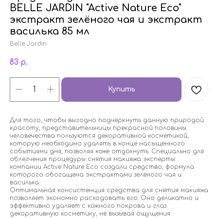
BELLE JARDIN "Active Nature Eco"
экстракт зелёного чая и экстракт
василька 85 мл
Belle Jardin
83
р.
Купить
Для того, чтобы выгодно подчеркнуть данную природой
красоту, представительницы прекрасной половины
человечества пользуются декоративной косметикой,
которую необходимо удалять в конце насыщенного
событиями дня, позволяя коже отдохнуть. Специально для
облегчения процедуры снятия макияжа эксперты
компании Active Nature Eco создали средство, формула
которого обогащена экстрактами зеленого чая и
василька.
Оптимальная консистенция средства для снятия макияжа
позволяет экономно расходовать его. Оно деликатно и
эффективно удаляет с кожного покрова и глаз
декоративную косметику, не вызывая ощущения