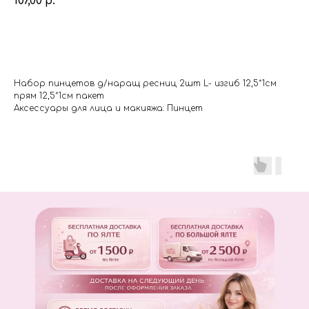
107,00
р.
Купить
Набор пинцетов д/наращ ресниц 2шт L- изгиб 12,5*1см
прям 12,5*1см пакет
Аксессуары для лица и макияжа: Пинцет