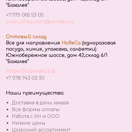
"Бакалея"
+7 979 065 53 05
podruzhka.com@yandex.ru
Оптовый склад
Все для направления
HoReCa
(одноразовая
посуда, химия, упаковка, салфетки)
Южнобережное шоссе, дом 42,склад 6/1
"Бакалея"
https://Хорека82.рф
+7 978 743 03 30
Наши преимущества:
Доставка в день заказа
Все формы оплаты
Работа с Ип и ООО
Низкие цены
Широкий ассортимент