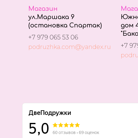
Магазин
Мага
ул.Маршака 9
Южно
(остановка Спартак)
дом 4
"Бака
+7 979 065 53 06
+7 97
podruzhka.com@yandex.ru
podr