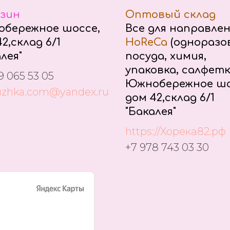
зин
Оптовый склад
бережное шоссе,
Все для направле
2,склад 6/1
HoReCa
(одноразо
лея"
посуда, химия,
упаковка, салфетк
9 065 53 05
Южнобережное шо
uzhka.com@yandex.ru
дом 42,склад 6/1
"Бакалея"
https://Хорека82.рф
+7 978 743 03 30