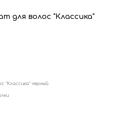
т для волос "Классика"
с "Классика" черный
олки