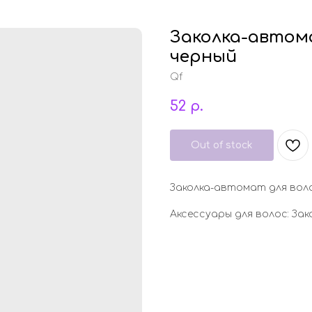
Заколка-автома
черный
Qf
52
р.
Out of stock
Заколка-автомат для воло
Аксессуары для волос: Зак