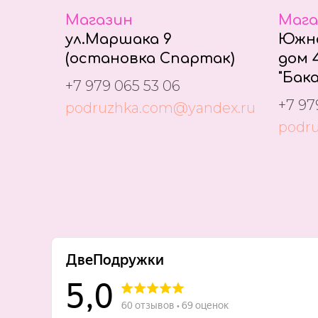
Магазин
Мага
ул.Маршака 9
Южно
(остановка Спартак)
дом 4
"Бака
+7 979 065 53 06
+7 97
podruzhka.com@yandex.ru
podr