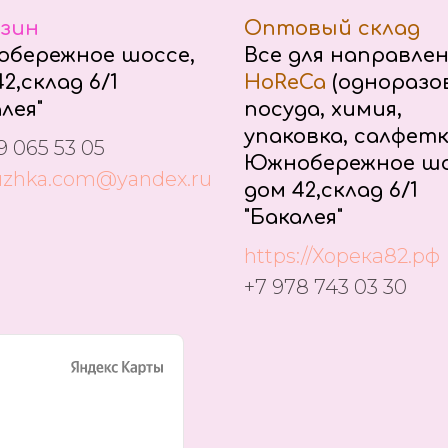
зин
Оптовый склад
бережное шоссе,
Все для направле
2,склад 6/1
HoReCa
(одноразо
лея"
посуда, химия,
упаковка, салфетк
9 065 53 05
Южнобережное шо
uzhka.com@yandex.ru
дом 42,склад 6/1
"Бакалея"
https://Хорека82.рф
+7 978 743 03 30