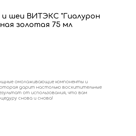
 и шеи ВИТЭКС "Гиалурон
ная золотая 75 мл
мощные омолаживающие компоненты и
которая дарит настолько восхитительные
зультат от использования, что вам
цедуру снова и снова!