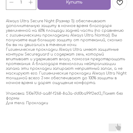
Купить
Always Ultra Secure Night (Размер 5) обеспечивают
дополнительную защиту в ночное время благодаря
увеличенной на 60% площади задней части (по сравнению
с гигиеническими прокладками Always Ultra Normal). Вы
получаете еще большую защиту от протеканий, сколько
бы вы ни двигались в течение ночи.
Гигиенические прокладки Always Ultra имеют защитные
контуры Secureguard и содержат гель, который
впитывает и удерживает влагу, помогая предотвращать
протекания. А благодаря технологии нейтрализации
запаха эти прокладки запирают неприятный запах, а не
маскируют его. Гигиенические прокладки Always Ultra Night
толщиной всего 3 мм обеспечивают до 100% защиты в
ночное время и дарят ощущение комфорта.
Упаковка: 510e701d-aa8f-f268-8a3a-dd0ba99f2ed3_Пакет без
формы
Для тела: Прокладки