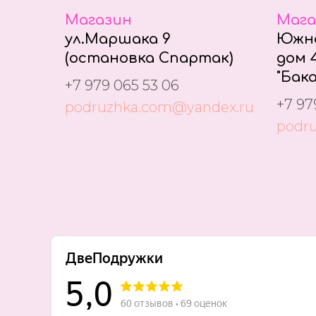
Магазин
Мага
ул.Маршака 9
Южно
(остановка Спартак)
дом 4
"Бака
+7 979 065 53 06
+7 97
podruzhka.com@yandex.ru
podr