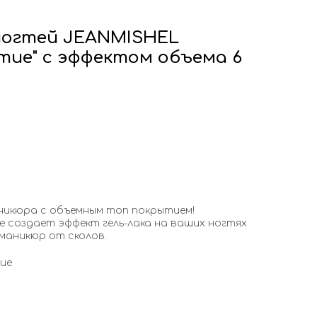
ногтей JEANMISHEL
тие" с эффектом объема 6
никюра с объемным топ покрытием!
е создает эффект гель-лака на ваших ногтях
маникюр от сколов.
тие