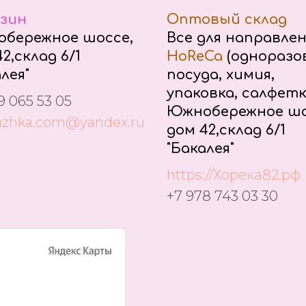
зин
Оптовый склад
бережное шоссе,
Все для направле
2,склад 6/1
HoReCa
(одноразо
лея"
посуда, химия,
упаковка, салфетк
9 065 53 05
Южнобережное шо
uzhka.com@yandex.ru
дом 42,склад 6/1
"Бакалея"
https://Хорека82.рф
+7 978 743 03 30