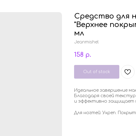
Средство для 
"Верхнее покры
мл
Jeanmishel
158
р.
Out of stock
Идеальное завершение ма
Благодаря своей текстур
и эффективно защищает 
Для ногтей: Укреп. Покры