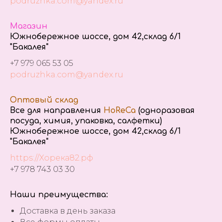
podruzhka.com@yandex.ru
Магазин
Южнобережное шоссе, дом 42,склад 6/1
"Бакалея"
+7 979 065 53 05
podruzhka.com@yandex.ru
Оптовый склад
Все для направления
HoReCa
(одноразовая
посуда, химия, упаковка, салфетки)
Южнобережное шоссе, дом 42,склад 6/1
"Бакалея"
https://Хорека82.рф
+7 978 743 03 30
Наши преимущества:
Доставка в день заказа