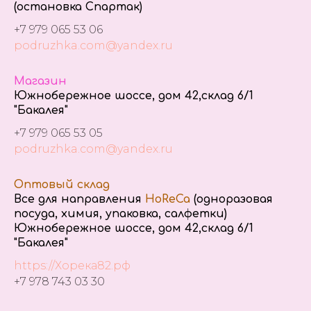
(остановка Спартак)
+7 979 065 53 06
podruzhka.com@yandex.ru
Магазин
Южнобережное шоссе, дом 42,склад 6/1
"Бакалея"
+7 979 065 53 05
podruzhka.com@yandex.ru
Оптовый склад
Все для направления
HoReCa
(одноразовая
посуда, химия, упаковка, салфетки)
Южнобережное шоссе, дом 42,склад 6/1
"Бакалея"
https://Хорека82.рф
+7 978 743 03 30