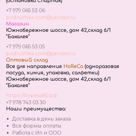
(остановка Спартак)
+7 979 065 53 06
podruzhka.com@yandex.ru
Магазин
Южнобережное шоссе, дом 42,склад 6/1
"Бакалея"
+7 979 065 53 05
podruzhka.com@yandex.ru
Оптовый склад
Все для направления
HoReCa
(одноразовая
посуда, химия, упаковка, салфетки)
Южнобережное шоссе, дом 42,склад 6/1
"Бакалея"
https://Хорека82.рф
+7 978 743 03 30
Наши преимущества:
Доставка в день заказа
Все формы оплаты
Работа с Ип и ООО