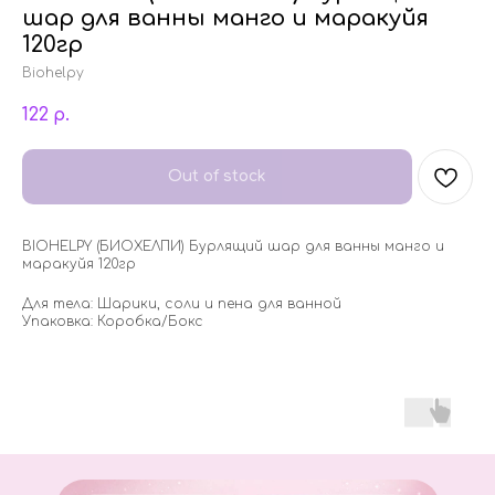
шар для ванны манго и маракуйя
120гр
Biohelpy
122
р.
Out of stock
BIOHELPY (БИОХЕЛПИ) Бурлящий шар для ванны манго и
маракуйя 120гр
Для тела: Шарики, соли и пена для ванной
Упаковка: Коробка/Бокс