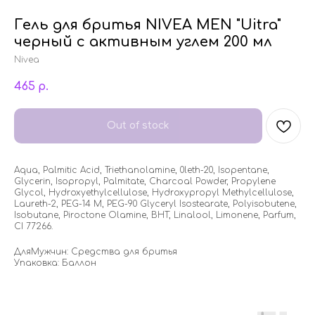
Гель для бритья NIVEA MEN "Uitra"
черный с активным углем 200 мл
Nivea
465
р.
Out of stock
Aqua, Palmitic Acid, Triethanolamine, 0leth-20, Isopentane,
Glycerin, Isopropyl, Palmitate, Charcoal Powder, Propylene
Glycol, Hydroxyethylcellulose, Hydroxypropyl Methylcellulose,
Laureth-2, PEG-14 M, PEG-90 Glyceryl Isostearate, Polyisobutene,
Isobutane, Piroctone Olamine, BHT, Linalool, Limonene, Parfum,
CI 77266.
ДляМужчин: Средства для бритья
Упаковка: Баллон