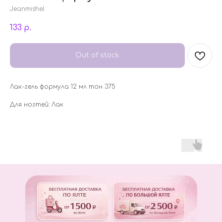
Jeanmishel
133
р.
Out of stock
Лак-гель формула 12 мл тон 375
Для ногтей: Лак