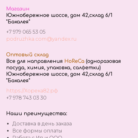
Магазин
Южнобережное шоссе, дом 42,склад 6/1
"Бакалея"
+7 979 065 53 05
podruzhka.com@yandex.ru
Оптовый склад
Все для направления
HoReCa
(одноразовая
посуда, химия, упаковка, салфетки)
Южнобережное шоссе, дом 42,склад 6/1
"Бакалея"
https://Хорека82.рф
+7 978 743 03 30
Наши преимущества:
Доставка в день заказа
Все формы оплаты
Работа с Ип и ООО