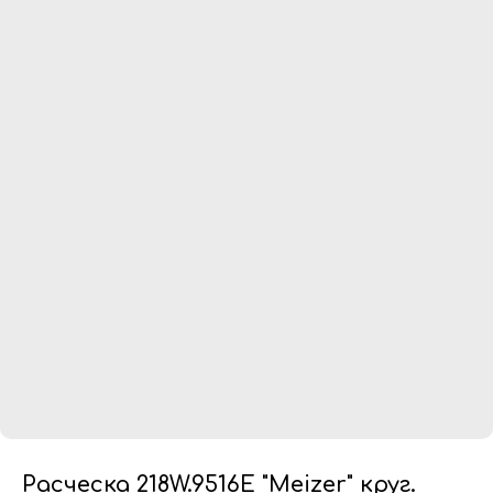
Расческа 218W.9516E "Meizer" круг.