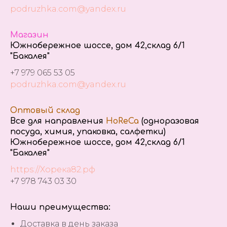
podruzhka.com@yandex.ru
Магазин
Южнобережное шоссе, дом 42,склад 6/1
"Бакалея"
+7 979 065 53 05
podruzhka.com@yandex.ru
Оптовый склад
Все для направления
HoReCa
(одноразовая
посуда, химия, упаковка, салфетки)
Южнобережное шоссе, дом 42,склад 6/1
"Бакалея"
https://Хорека82.рф
+7 978 743 03 30
Наши преимущества:
Доставка в день заказа