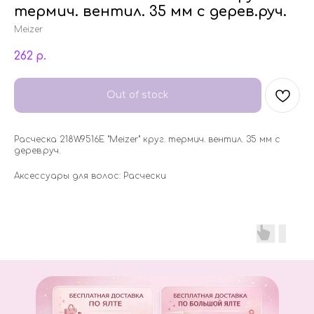
термич. вентил. 35 мм c дерев.руч.
Meizer
262
р.
Out of stock
Расческа 218W.9516E "Meizer" круг. термич. вентил. 35 мм c
дерев.руч.
Аксессуары для волос: Расчески