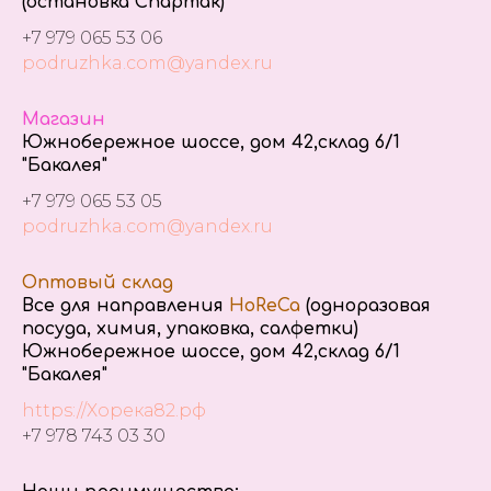
(остановка Спартак)
+7 979 065 53 06
podruzhka.com@yandex.ru
Магазин
Южнобережное шоссе, дом 42,склад 6/1
"Бакалея"
+7 979 065 53 05
podruzhka.com@yandex.ru
Оптовый склад
Все для направления
HoReCa
(одноразовая
посуда, химия, упаковка, салфетки)
Южнобережное шоссе, дом 42,склад 6/1
"Бакалея"
https://Хорека82.рф
+7 978 743 03 30