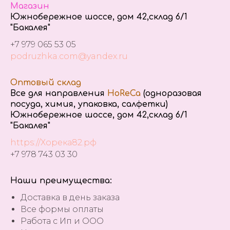
Магазин
Южнобережное шоссе, дом 42,склад 6/1
"Бакалея"
+7 979 065 53 05
podruzhka.com@yandex.ru
Оптовый склад
Все для направления
HoReCa
(одноразовая
посуда, химия, упаковка, салфетки)
Южнобережное шоссе, дом 42,склад 6/1
"Бакалея"
https://Хорека82.рф
+7 978 743 03 30
Наши преимущества:
Доставка в день заказа
Все формы оплаты
Работа с Ип и ООО