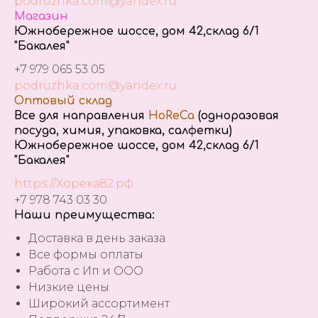
podruzhka.com@yandex.ru
Магазин
Южнобережное шоссе, дом 42,склад 6/1
"Бакалея"
+7 979 065 53 05
podruzhka.com@yandex.ru
Оптовый склад
Все для направления
HoReCa
(одноразовая
посуда, химия, упаковка, салфетки)
Южнобережное шоссе, дом 42,склад 6/1
"Бакалея"
https://Хорека82.рф
+7 978 743 03 30
Наши преимущества:
Доставка в день заказа
Все формы оплаты
Работа с Ип и ООО
Низкие цены
Широкий ассортимент