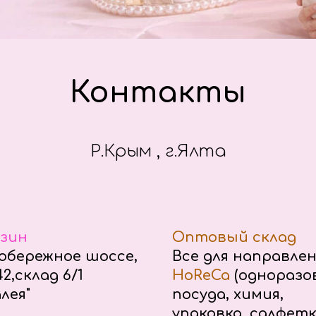
Контакты
Р.Крым , г.Ялта
зин
Оптовый склад
бережное шоссе,
Все для направле
2,склад 6/1
HoReCa
(одноразо
лея"
посуда, химия,
упаковка, салфетк