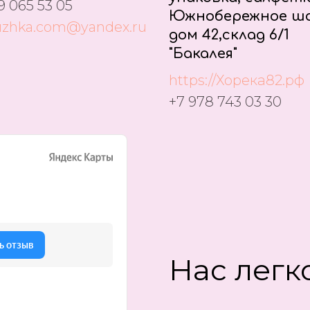
9 065 53 05
Южнобережное шо
uzhka.com@yandex.ru
дом 42,склад 6/1
"Бакалея"
https://Хорека82.рф
+7 978 743 03 30
Нас легко