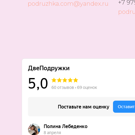
+7 97
podruzhka.com@yandex.ru
podr