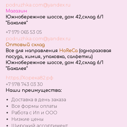
podruzhka.com@yandex.ru
Магазин
Южнобережное шоссе, дом 42,склад 6/1
"Бакалея"
+7 979 065 53 05
podruzhka.com@yandex.ru
Оптовый склад
Все для направления
HoReCa
(одноразовая
посуда, химия, упаковка, салфетки)
Южнобережное шоссе, дом 42,склад 6/1
"Бакалея"
https://Хорека82.рф
+7 978 743 03 30
Наши преимущества:
Доставка в день заказа
Все формы оплаты
Работа с Ип и ООО
Низкие цены
Широкий ассортимент