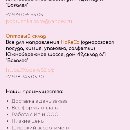
"Бакалея"
+7 979 065 53 05
podruzhka.com@yandex.ru
Оптовый склад
Все для направления
HoReCa
(одноразовая
посуда, химия, упаковка, салфетки)
Южнобережное шоссе, дом 42,склад 6/1
"Бакалея"
https://Хорека82.рф
+7 978 743 03 30
Наши преимущества:
Доставка в день заказа
Все формы оплаты
Работа с Ип и ООО
Низкие цены
Широкий ассортимент