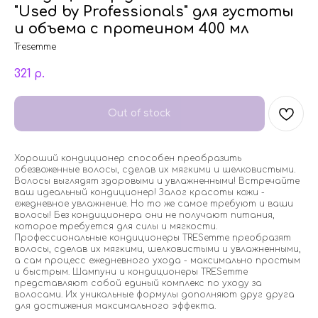
"Used by Professionals" для густоты
и объема с протеином 400 мл
Tresemme
321
р.
Out of stock
Хороший кондиционер способен преобразить
обезвоженные волосы, сделав их мягкими и шелковистыми.
Волосы выглядят здоровыми и увлажненными! Встречайте
ваш идеальный кондиционер! Залог красоты кожи -
ежедневное увлажнение. Но то же самое требуют и ваши
волосы! Без кондиционера они не получают питания,
которое требуется для силы и мягкости.
Профессиональные кондиционеры TRESemme преобразят
волосы, сделав их мягкими, шелковистыми и увлажненными,
а сам процесс ежедневного ухода - максимально простым
и быстрым. Шампуни и кондиционеры TRESemme
представляют собой единый комплекс по уходу за
волосами. Их уникальные формулы дополняют друг друга
для достижения максимального эффекта.