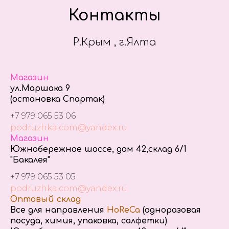
Контакты
Р.Крым , г.Ялта
Магазин
ул.Маршака 9
(остановка Спартак)
+7 979 065 53 06
podruzhka.com@yandex.ru
Магазин
Южнобережное шоссе, дом 42,склад 6/1
"Бакалея"
+7 979 065 53 05
podruzhka.com@yandex.ru
Оптовый склад
Все для направления
HoReCa
(одноразовая
посуда, химия, упаковка, салфетки)