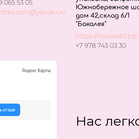
9 065 53 05
Южнобережное шо
uzhka.com@yandex.ru
дом 42,склад 6/1
"Бакалея"
https://Хорека82.рф
+7 978 743 03 30
Нас легко