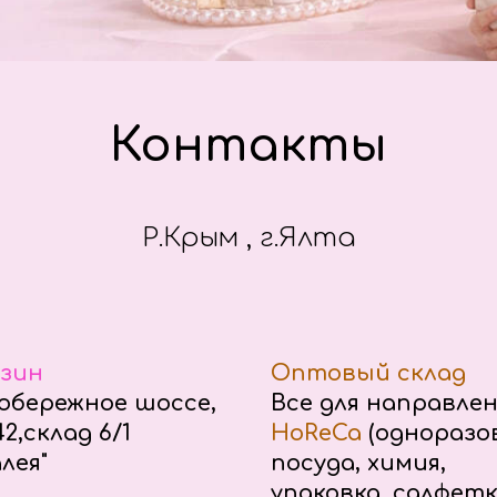
Контакты
Р.Крым , г.Ялта
зин
Оптовый склад
бережное шоссе,
Все для направле
2,склад 6/1
HoReCa
(одноразо
лея"
посуда, химия,
упаковка, салфетк