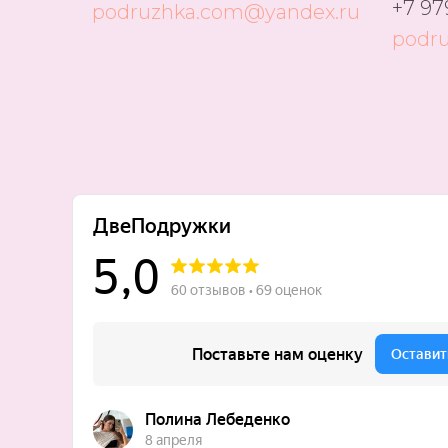
+7 97
podruzhka.com@yandex.ru
podr