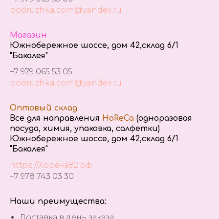
podruzhka.com@yandex.ru
Магазин
Южнобережное шоссе, дом 42,склад 6/1
"Бакалея"
+7 979 065 53 05
podruzhka.com@yandex.ru
Оптовый склад
Все для направления
HoReCa
(одноразовая
посуда, химия, упаковка, салфетки)
Южнобережное шоссе, дом 42,склад 6/1
"Бакалея"
https://Хорека82.рф
+7 978 743 03 30
Наши преимущества:
Доставка в день заказа