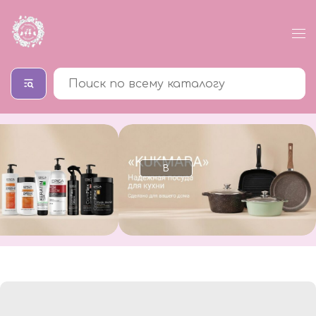
В
В
каталог
катало