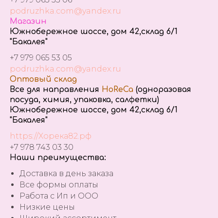
podruzhka.com@yandex.ru
Магазин
Южнобережное шоссе, дом 42,склад 6/1
"Бакалея"
+7 979 065 53 05
podruzhka.com@yandex.ru
Оптовый склад
Все для направления
HoReCa
(одноразовая
посуда, химия, упаковка, салфетки)
Южнобережное шоссе, дом 42,склад 6/1
"Бакалея"
https://Хорека82.рф
+7 978 743 03 30
Наши преимущества:
Доставка в день заказа
Все формы оплаты
Работа с Ип и ООО
Низкие цены