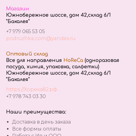
Магазин
Южнобережное шоссе, дом 42,склад 6/1
"Бакалея"
+7 979 065 53 05
podruzhka.com@yandex.ru
Оптовый склад
Все для направления
HoReCa
(одноразовая
посуда, химия, упаковка, салфетки)
Южнобережное шоссе, дом 42,склад 6/1
"Бакалея"
https://Хорека82.рф
+7 978 743 03 30
Наши преимущества:
Доставка в день заказа
Все формы оплаты
Работа с Ип и ООО