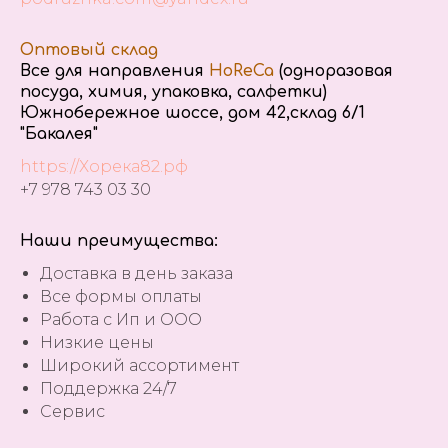
Оптовый склад
Все для направления
HoReCa
(одноразовая
посуда, химия, упаковка, салфетки)
Южнобережное шоссе, дом 42,склад 6/1
"Бакалея"
https://Хорека82.рф
+7 978 743 03 30
Наши преимущества:
Доставка в день заказа
Все формы оплаты
Работа с Ип и ООО
Низкие цены
Широкий ассортимент
Поддержка 24/7
Сервис