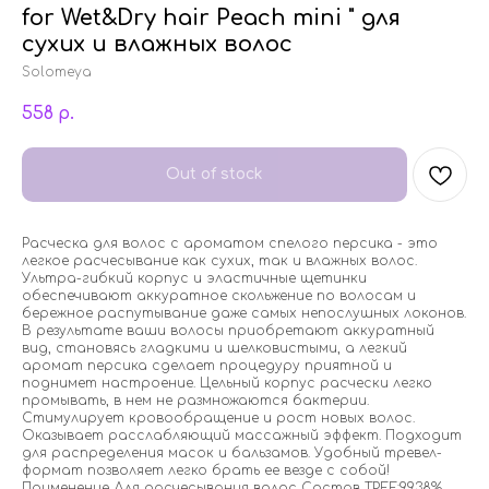
for Wet&Dry hair Peach mini " для
сухих и влажных волос
Solomeya
558
р.
Out of stock
Расческа для волос c ароматом спелого персика - это
легкое расчесывание как сухих, так и влажных волос.
Ультра-гибкий корпус и эластичные щетинки
обеспечивают аккуратное скольжение по волосам и
бережное распутывание даже самых непослушных локонов.
В результате ваши волосы приобретают аккуратный
вид, становясь гладкими и шелковистыми, а легкий
аромат персика cделает процедуру приятной и
поднимет настроение. Цельный корпус расчески легко
промывать, в нем не размножаются бактерии.
Стимулирует кровообращение и рост новых волос.
Оказывает расслабляющий массажный эффект. Подходит
для распределения масок и бальзамов. Удобный тревел-
формат позволяет легко брать ее везде с собой!
Применение Для расчесывания волос Состав TPEE:99.38%