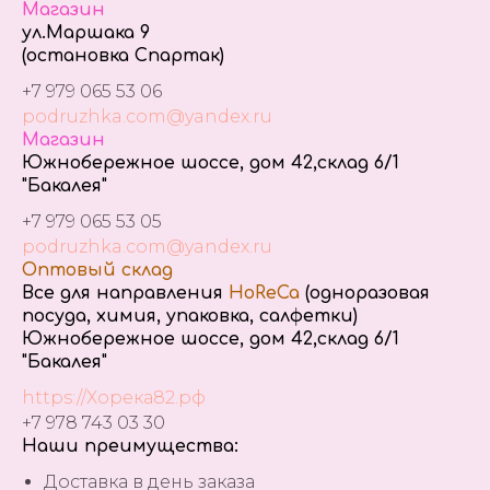
Магазин
ул.Маршака 9
(остановка Спартак)
+7 979 065 53 06
podruzhka.com@yandex.ru
Магазин
Южнобережное шоссе, дом 42,склад 6/1
"Бакалея"
+7 979 065 53 05
podruzhka.com@yandex.ru
Оптовый склад
Все для направления
HoReCa
(одноразовая
посуда, химия, упаковка, салфетки)
Южнобережное шоссе, дом 42,склад 6/1
"Бакалея"
https://Хорека82.рф
+7 978 743 03 30
Наши преимущества:
Доставка в день заказа