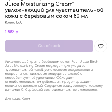
Juice Moisturizing Cream"
увлажняющий для чувствительной
кожи с берёзовым соком 80 мл
Round Lab
1 883
р.
Out of stock
Увлажняющий крем с берёзовым соком Round Lab Birch
Juice Moisturizing Cream подходит для ухода за
чувствительной кожей: успокаивает раздражения и
покраснения, насыщает эпидермис влагой и
способствует её удержанию. Обладает
антибактериальным действием, предотвращает
появление воспалений. Содержит гиалуроновую кислоту,
витамин С, берёзовый сок, растительные экстракты.
Для лица: Крем