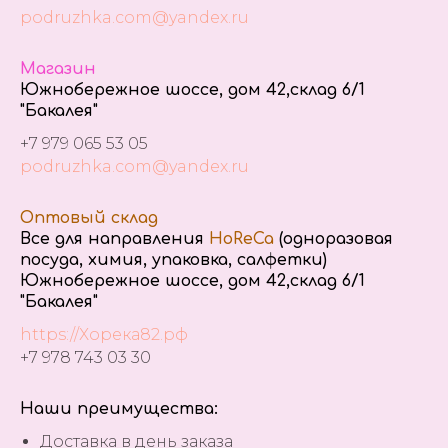
podruzhka.com@yandex.ru
Магазин
Южнобережное шоссе, дом 42,склад 6/1
"Бакалея"
+7 979 065 53 05
podruzhka.com@yandex.ru
Оптовый склад
Все для направления
HoReCa
(одноразовая
посуда, химия, упаковка, салфетки)
Южнобережное шоссе, дом 42,склад 6/1
"Бакалея"
https://Хорека82.рф
+7 978 743 03 30
Наши преимущества:
Доставка в день заказа